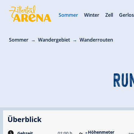
Sommer
Winter
Zell
Gerlo
Sommer
Wandergebiet
Wanderrouten
RU
Überblick
Höhenmeter
Gehzeit
01:00 h