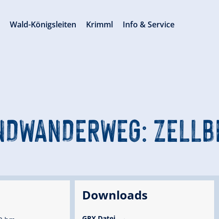
s
Wald-Königsleiten
Krimml
Info & Service
NDWANDERWEG: ZELLB
Downloads
GPX Datei