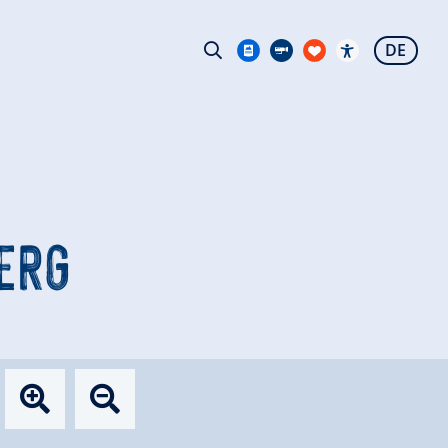
DE
ERG