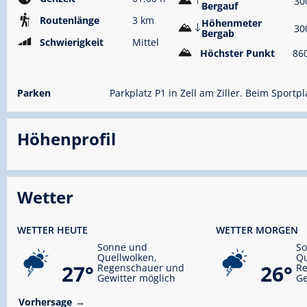
30
Bergauf
Routenlänge
3 km
Höhenmeter
30
Bergab
Schwierigkeit
Mittel
Höchster Punkt
86
Parken
Parkplatz P1 in Zell am Ziller. Beim Sportpl
Höhenprofil
Wetter
WETTER HEUTE
WETTER MORGEN
Sonne und
S
Quellwolken,
Qu
27°
26°
Regenschauer und
R
Gewitter möglich
Ge
Vorhersage