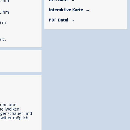
0 hm
Interaktive Karte
0 hm
PDF Datei
0 m
atz.
onne und
ellwolken,
egenschauer und
witter möglich