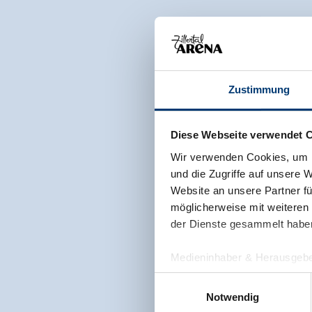
Zustimmung
Diese Webseite verwendet 
Wir verwenden Cookies, um I
und die Zugriffe auf unsere 
Website an unsere Partner fü
möglicherweise mit weiteren
der Dienste gesammelt habe
Medieninhaber & Herausgebe
Zeller Bergbahnen Zillert
Einwilligungsauswahl
Rohr 23// A-6280 Zell am Zill
Notwendig
Tel: +43 5282 7165// info@zi