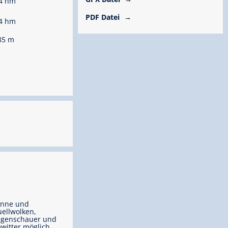
4 hm
PDF Datei
4 hm
85 m
onne und
ellwolken,
egenschauer und
witter möglich