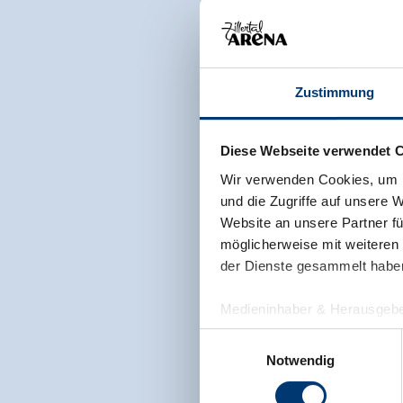
Zustimmung
Diese Webseite verwendet 
Wir verwenden Cookies, um I
und die Zugriffe auf unsere 
Website an unsere Partner fü
möglicherweise mit weiteren
der Dienste gesammelt habe
Medieninhaber & Herausgebe
Zeller Bergbahnen Zillert
Einwilligungsauswahl
Rohr 23// A-6280 Zell am Zill
Notwendig
Tel: +43 5282 7165// info@zi
www.zillertalarena.com