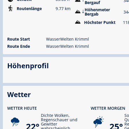
34
Bergauf
Routenlänge
9.77 km
Höhenmeter
34
Bergab
Höchster Punkt
11
Route Start
WasserWelten Krimml
Route Ende
WasserWelten Krimml
Höhenprofil
Wetter
WETTER HEUTE
WETTER MORGEN
Dichte Wolken,
S
Regenschauer und
Qu
22°
25°
Gewitter
R
wahrscheinlich
Ge