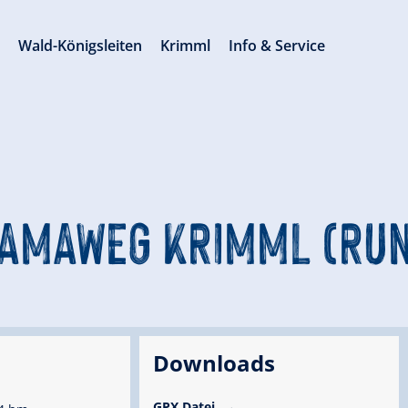
s
Wald-Königsleiten
Krimml
Info & Service
AMAWEG KRIMML (RU
Downloads
GPX Datei