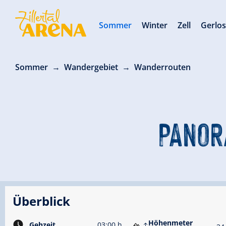
Sommer
Winter
Zell
Gerlo
Sommer
Wandergebiet
Wanderrouten
PANOR
Überblick
Höhenmeter
Gehzeit
03:00 h