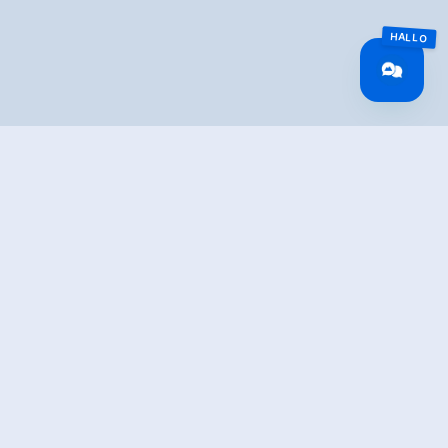
IBUNG
den Ort Krimml.
i den
WasserWelten
in Krimml. Am Weg passiert man