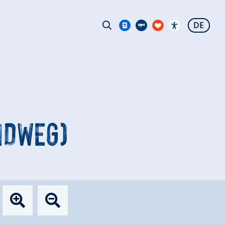
DE
NDWEG)