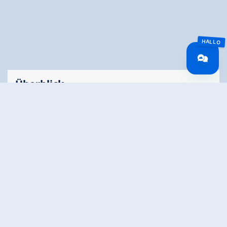
Überblick
Gehzeit
01:15 h
Routenlänge
4.02 km
Höhenmeter
70 hm
Bergauf
Höhenmeter
130 hm
Bergab
Höchster Punkt
1185 m
Route Start
Krimmler WasserWelten
Route Ende