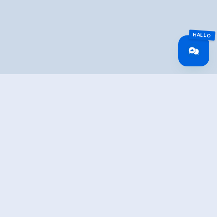
Überblick
Gehzeit
01:00 h
Zeit Bergauf
00:30 h
Zeit Bergab
00:30 h
Routenlänge
0.66 km
Höhenmeter
110 hm
Bergauf