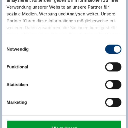
analysieren. Außerdem geben wir Informationen zu Ihrer
Verwendung unserer Website an unsere Partner für
soziale Medien, Werbung und Analysen weiter. Unsere
Partner führen diese Informationen möglicherweise mit
weiteren Daten zusammen, die Sie ihnen bereitgestellt
haben oder die sie im Rahmen Ihrer Nutzung der Dienste
gesammelt haben.
Einwilligungsauswahl
Notwendig
Medieninhaber & Herausgeber:
Zeller Bergbahnen Zillertal GmbH & Co KG
Funktional
Rohr 23// A-6280 Zell am Ziller
Tel: +43 5282 7165// info@zillertalarena.com
www.zillertalarena.com
Statistiken
Marketing