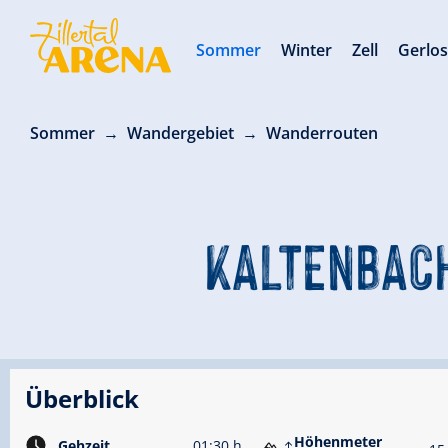
Sommer
Winter
Zell
Gerlo
Sommer
Wandergebiet
Wanderrouten
KALTENBACH
Überblick
Höhenmeter
Gehzeit
01:30 h