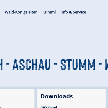
s
Wald-Königsleiten
Krimml
Info & Service
 - ASCHAU - STUMM -
Downloads
GPX Datei