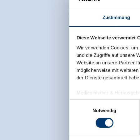
Zustimmung
Diese Webseite verwendet 
Wir verwenden Cookies, um I
und die Zugriffe auf unsere 
Website an unsere Partner fü
möglicherweise mit weiteren
der Dienste gesammelt habe
Medieninhaber & Herausgebe
Zeller Bergbahnen Zillert
Einwilligungsauswahl
Rohr 23// A-6280 Zell am Zill
Notwendig
Tel: +43 5282 7165// info@zi
www.zillertalarena.com