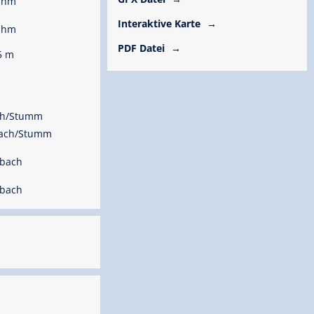
 hm
Interaktive Karte
 hm
PDF Datei
5 m
ach/Stumm
nbach/Stumm
nbach
nbach