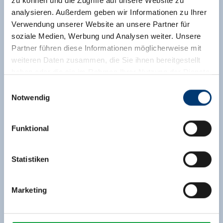
zu können und die Zugriffe auf unsere Website zu
analysieren. Außerdem geben wir Informationen zu Ihrer
Verwendung unserer Website an unsere Partner für
soziale Medien, Werbung und Analysen weiter. Unsere
Partner führen diese Informationen möglicherweise mit
weiteren Daten zusammen, die Sie ihnen bereitgestellt
haben oder die sie im Rahmen Ihrer Nutzung der Dienste
gesammelt haben.
Einwilligungsauswahl
Notwendig
Medieninhaber & Herausgeber:
Zeller Bergbahnen Zillertal GmbH & Co KG
Funktional
Rohr 23// A-6280 Zell am Ziller
Tel: +43 5282 7165// info@zillertalarena.com
www.zillertalarena.com
Statistiken
Marketing