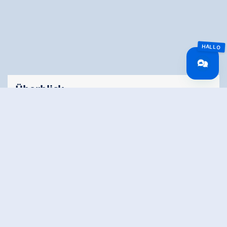
Überblick
Gehzeit
01:00 h
Zeit Bergauf
00:30 h
Zeit Bergab
00:30 h
Routenlänge
2.34 km
Höhenmeter
68 hm
Bergauf
Höhenmeter
73 hm
Bergab
Höchster Punkt
1738 m