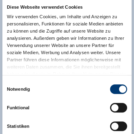
Diese Webseite verwendet Cookies
Wir verwenden Cookies, um Inhalte und Anzeigen zu
personalisieren, Funktionen für soziale Medien anbieten
zu können und die Zugriffe auf unsere Website zu
analysieren. Außerdem geben wir Informationen zu Ihrer
Verwendung unserer Website an unsere Partner für
soziale Medien, Werbung und Analysen weiter. Unsere
Partner führen diese Informationen möglicherweise mit
weiteren Daten zusammen, die Sie ihnen bereitgestellt
haben oder die sie im Rahmen Ihrer Nutzung der Dienste
gesammelt haben.
Einwilligungsauswahl
Notwendig
Medieninhaber & Herausgeber:
Zeller Bergbahnen Zillertal GmbH & Co KG
Funktional
Rohr 23// A-6280 Zell am Ziller
Tel: +43 5282 7165// info@zillertalarena.com
www.zillertalarena.com
Statistiken