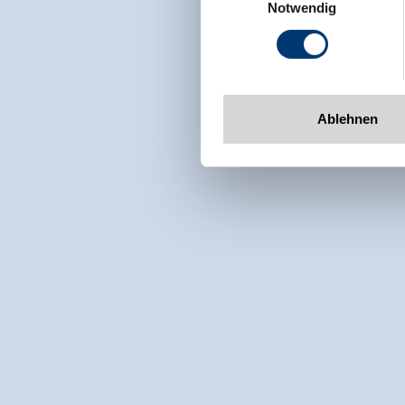
Notwendig
Tel: +43 5282 7165// info@zi
www.zillertalarena.com
Ablehnen