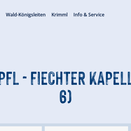
s
Wald-Königsleiten
Krimml
Info & Service
PFL - FIECHTER KAPELL
6)