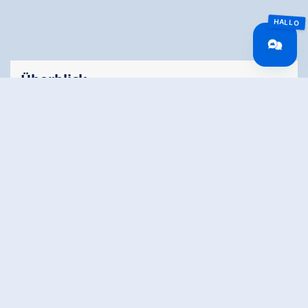
Überblick
🅇
Routenlänge
2 km
Beschneit
Nein
Höhenmeter
10 hm
Bergauf
Höchster Punkt
590 m
Höhenprofil