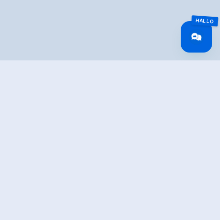
Überblick
Gehzeit
05:00 h
Routenlänge
14 km
Schwierigkeit
Mittel
Höhenmeter
830 hm
Bergauf
Höhenmeter
830 hm
Bergab
Höchster Punkt
2558 m
Route Start