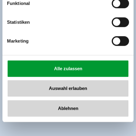
Funktional
Rohr 23// A-6280 Zell am Ziller
Tel: +43 5282 7165// info@zillertalarena.com
www.zillertalarena.com
Statistiken
Marketing
Alle zulassen
Auswahl erlauben
Ablehnen