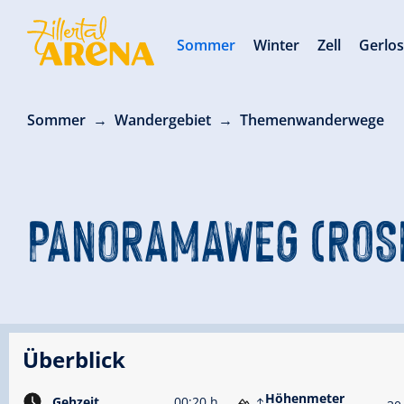
Sommer
Winter
Zell
Gerlo
Sommer
Wandergebiet
Themenwanderwege
PANORAMAWEG (ROSE
Überblick
Höhenmeter
Gehzeit
00:20 h