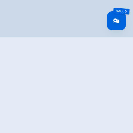
IBUNG
e Panoramawanderung zur Kreithütte. Gut für Kinder
erschuhe empfohlen.