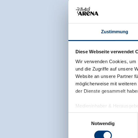
Zustimmung
Diese Webseite verwendet 
Wir verwenden Cookies, um I
und die Zugriffe auf unsere 
Website an unsere Partner fü
möglicherweise mit weiteren
der Dienste gesammelt habe
Medieninhaber & Herausgebe
Zeller Bergbahnen Zillert
Einwilligungsauswahl
Rohr 23// A-6280 Zell am Zill
Notwendig
Tel: +43 5282 7165// info@zi
www.zillertalarena.com