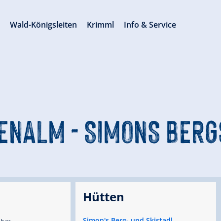
s
Wald-Königsleiten
Krimml
Info & Service
NALM - SIMONS BERGS
Hütten
Simon's Berg- und Skistadl