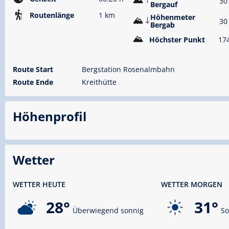
30
Bergauf
Routenlänge
1 km
Höhenmeter
30
Bergab
Höchster Punkt
17
Route Start
Bergstation Rosenalmbahn
Route Ende
Kreithütte
Höhenprofil
Wetter
WETTER HEUTE
WETTER MORGEN
28°
31°
Überwiegend sonnig
So