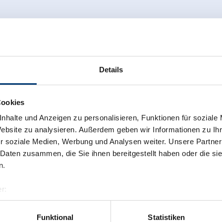
Zurück zur Übersicht
Details
Cookies
nhalte und Anzeigen zu personalisieren, Funktionen für soziale
 newsletter anmelden!
Website zu analysieren. Außerdem geben wir Informationen zu I
r soziale Medien, Werbung und Analysen weiter. Unsere Partner
 Daten zusammen, die Sie ihnen bereitgestellt haben oder die s
n.
r:
al GmbH & Co KG
er
Funktional
Statistiken