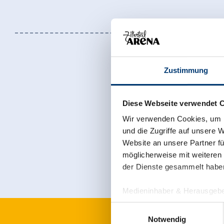
Zustimmung
Diese Webseite verwendet 
Wir verwenden Cookies, um I
Jetzt für den
und die Zugriffe auf unsere 
Website an unsere Partner fü
möglicherweise mit weiteren
der Dienste gesammelt habe
Medieninhaber & Herausgebe
Zeller Bergbahnen Zillert
Einwilligungsauswahl
Rohr 23// A-6280 Zell am Zill
Notwendig