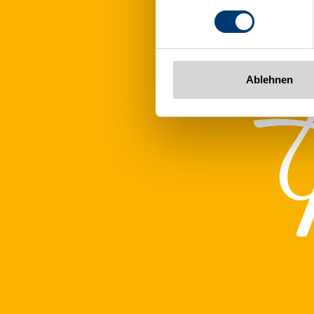
Tel: +43 5282 7165// info@zi
www.zillertalarena.com
Ablehnen