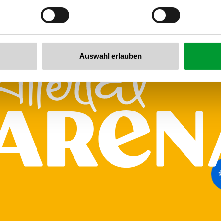
llertalarena.com
Auswahl erlauben