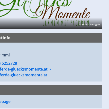
© Bianca Leutgeb
tinfo
rimml
4 5252728
ferde-gluecksmomente.at
•
erde-gluecksmomente.at
epage