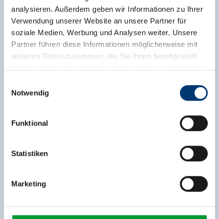
analysieren. Außerdem geben wir Informationen zu Ihrer
Verwendung unserer Website an unsere Partner für
soziale Medien, Werbung und Analysen weiter. Unsere
Partner führen diese Informationen möglicherweise mit
weiteren Daten zusammen, die Sie ihnen bereitgestellt
haben oder die sie im Rahmen Ihrer Nutzung der Dienste
gesammelt haben.
Einwilligungsauswahl
Notwendig
Medieninhaber & Herausgeber:
Zeller Bergbahnen Zillertal GmbH & Co KG
Funktional
Rohr 23// A-6280 Zell am Ziller
Tel: +43 5282 7165// info@zillertalarena.com
www.zillertalarena.com
Statistiken
Zurück zur Übersicht
Marketing