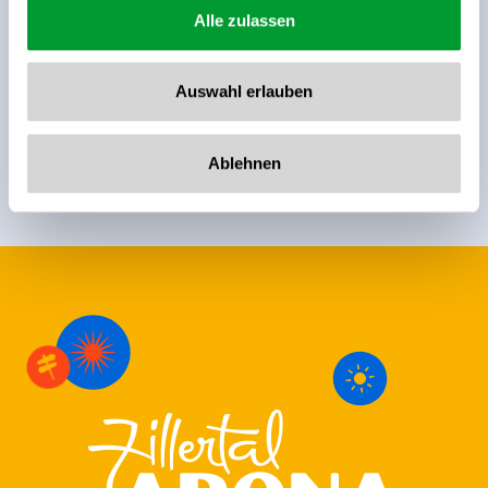
Alle zulassen
Jetzt für den newsletter
anmelden!
Auswahl erlauben
Anmelden
Ablehnen