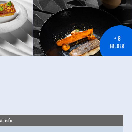
+ 6
BILDER
© Gerloser Stubn
tinfo