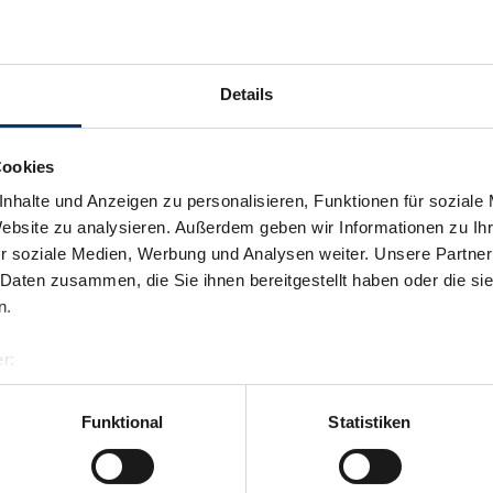
Donner
Details
Nur mi
Exklus
Cookies
nhalte und Anzeigen zu personalisieren, Funktionen für soziale
Wir bit
Website zu analysieren. Außerdem geben wir Informationen zu I
r soziale Medien, Werbung und Analysen weiter. Unsere Partner
 Daten zusammen, die Sie ihnen bereitgestellt haben oder die s
Links
n.
Gerl
r:
al GmbH & Co KG
er
Funktional
Statistiken
llertalarena.com
Zurück zur Übersicht