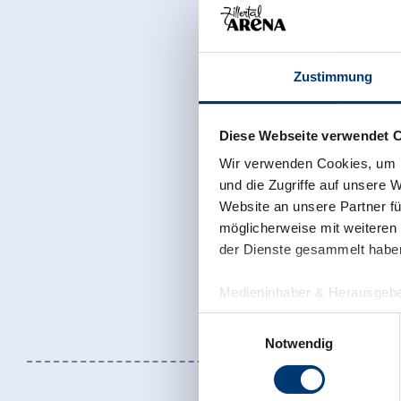
Zustimmung
Diese Webseite verwendet 
Wir verwenden Cookies, um I
und die Zugriffe auf unsere 
Website an unsere Partner fü
möglicherweise mit weiteren
der Dienste gesammelt habe
Medieninhaber & Herausgebe
Zeller Bergbahnen Zillert
Einwilligungsauswahl
Rohr 23// A-6280 Zell am Zill
Notwendig
Tel: +43 5282 7165// info@zi
www.zillertalarena.com