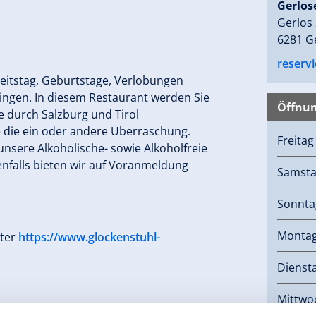
Gerlos
Gerlos
6281 G
reserv
eitstag, Geburtstage, Verlobungen
ngen. In diesem Restaurant werden Sie
Öffnun
e durch Salzburg und Tirol
 die ein oder andere Überraschung.
Freita
sere Alkoholische- sowie Alkoholfreie
enfalls bieten wir auf Voranmeldung
Samst
Sonnta
Monta
nter
https://www.glockenstuhl-
Dienst
Mittwo