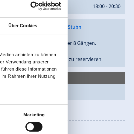
stag
18:00 - 20:30
Über Cookies
t Reservierung unter
Gerloser Stubn
ives Degustationsmenü in 5 oder 8 Gängen.
 Medien anbieten zu können
ten Sie einen Abend im Voraus zu reservieren.
hrer Verwendung unserer
 führen diese Informationen
ie im Rahmen Ihrer Nutzung
oser Stubn
Marketing