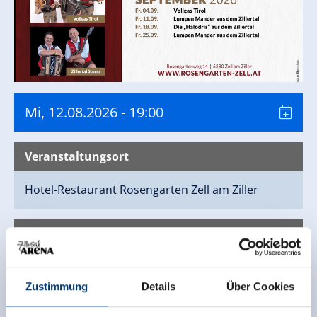
Mi, 12.08.2026
- 19:00
Veranstaltungsort
Hotel-Restaurant Rosengarten
Zell am Ziller
Kontaktinfo
Hotel-Restaurant Rosengarten
Rosengartenweg 14
Zustimmung
Details
Über Cookies
6280 Zell am Ziller