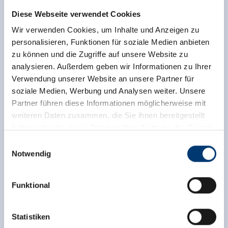
(0043) 5282 2443
Diese Webseite verwendet Cookies
hotel@rosengarten-zell.at
www.rosengarten-zell.at
Wir verwenden Cookies, um Inhalte und Anzeigen zu
personalisieren, Funktionen für soziale Medien anbieten
zu können und die Zugriffe auf unsere Website zu
analysieren. Außerdem geben wir Informationen zu Ihrer
Zurück zur Übersicht
Verwendung unserer Website an unsere Partner für
soziale Medien, Werbung und Analysen weiter. Unsere
Partner führen diese Informationen möglicherweise mit
weiteren Daten zusammen, die Sie ihnen bereitgestellt
haben oder die sie im Rahmen Ihrer Nutzung der Dienste
Jetzt für den newsletter
gesammelt haben.
Einwilligungsauswahl
Notwendig
anmelden!
Medieninhaber & Herausgeber:
Zeller Bergbahnen Zillertal GmbH & Co KG
Anmelden
Funktional
Rohr 23// A-6280 Zell am Ziller
Tel: +43 5282 7165// info@zillertalarena.com
www.zillertalarena.com
Statistiken