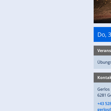
Do, 
Verans
Übungs
Kontak
Gerlos
6281 G
+43 52
gerlos@