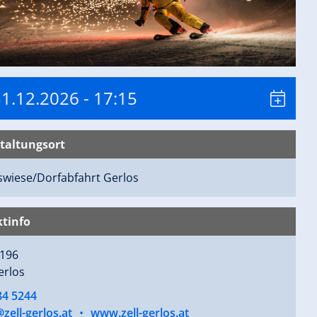
31.12.2026
- 17:15
taltungsort
wiese/Dorfabfahrt
Gerlos
tinfo
 196
erlos
84 5244
zell-gerlos.at
•
www.zell-gerlos.at