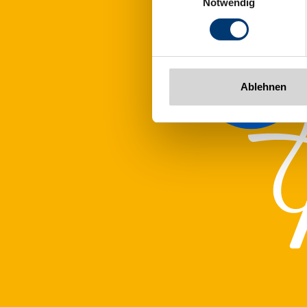
Notwendig
Tel: +43 5282 7165// info@zi
www.zillertalarena.com
Ablehnen