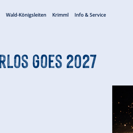
s
Wald-Königsleiten
Krimml
Info & Service
erlos goes 2027