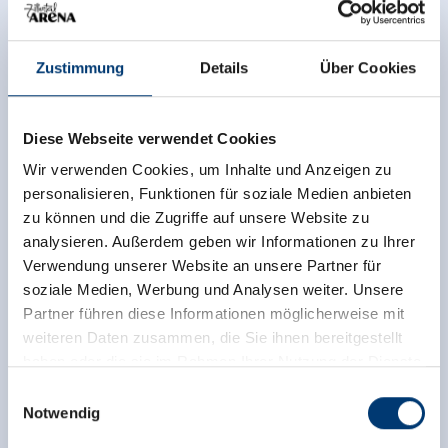
Fr, 04.09.2026 - 09:30 Uhr
Zustimmung
Details
Über Cookies
Kontaktinfo
Diese Webseite verwendet Cookies
Gerlos 141
6281 Gerlos
Wir verwenden Cookies, um Inhalte und Anzeigen zu
personalisieren, Funktionen für soziale Medien anbieten
+43 664 5437658
zu können und die Zugriffe auf unsere Website zu
info@gerlosbewegt.at
analysieren. Außerdem geben wir Informationen zu Ihrer
Verwendung unserer Website an unsere Partner für
soziale Medien, Werbung und Analysen weiter. Unsere
Partner führen diese Informationen möglicherweise mit
Zurück zur Übersicht
weiteren Daten zusammen, die Sie ihnen bereitgestellt
haben oder die sie im Rahmen Ihrer Nutzung der Dienste
gesammelt haben.
Einwilligungsauswahl
Notwendig
Medieninhaber & Herausgeber: