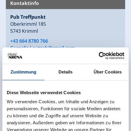
Kontaktinfo
Pub Treffpunkt
Oberkrimml 185
5743 Krimml
+43 664 8780 766
Cornelia.Leutgeb@gmail.com
www.apresski-krimml.at
Zustimmung
Details
Über Cookies
Zurück zur Übersicht
Diese Webseite verwendet Cookies
Wir verwenden Cookies, um Inhalte und Anzeigen zu
personalisieren, Funktionen für soziale Medien anbieten
zu können und die Zugriffe auf unsere Website zu
Jetzt für den newsletter
analysieren. Außerdem geben wir Informationen zu Ihrer
anmelden!
Verwendung unserer Website an unsere Partner für