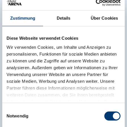
Fr, 21.08.2026 - 19:30 Uhr
Zustimmung
Details
Über Cookies
Kontaktinfo
Diese Webseite verwendet Cookies
Tourismusverband Wald/Königsleiten
Wald 126
Wir verwenden Cookies, um Inhalte und Anzeigen zu
5742 Wald im Pinzgau
personalisieren, Funktionen für soziale Medien anbieten
zu können und die Zugriffe auf unsere Website zu
+43 6565 82430
analysieren. Außerdem geben wir Informationen zu Ihrer
info@wald-koenigsleiten.at
Verwendung unserer Website an unsere Partner für
www.wald-koenigsleiten.at
soziale Medien, Werbung und Analysen weiter. Unsere
Partner führen diese Informationen möglicherweise mit
weiteren Daten zusammen, die Sie ihnen bereitgestellt
haben oder die sie im Rahmen Ihrer Nutzung der Dienste
Zurück zur Übersicht
gesammelt haben.
Einwilligungsauswahl
Notwendig
Medieninhaber & Herausgeber: