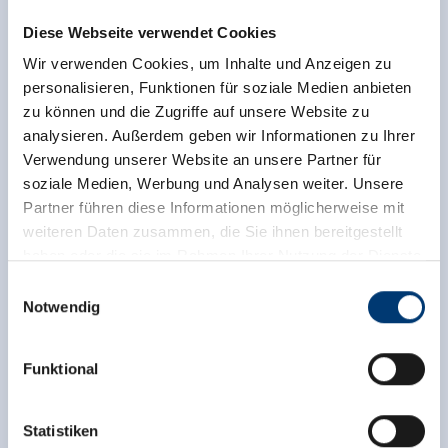
+43 6565 82430
Diese Webseite verwendet Cookies
info@wald-koenigsleiten.at
Wir verwenden Cookies, um Inhalte und Anzeigen zu
www.wald-koenigsleiten.at
personalisieren, Funktionen für soziale Medien anbieten
zu können und die Zugriffe auf unsere Website zu
analysieren. Außerdem geben wir Informationen zu Ihrer
Zurück zur Übersicht
Verwendung unserer Website an unsere Partner für
soziale Medien, Werbung und Analysen weiter. Unsere
Partner führen diese Informationen möglicherweise mit
weiteren Daten zusammen, die Sie ihnen bereitgestellt
haben oder die sie im Rahmen Ihrer Nutzung der Dienste
gesammelt haben.
Jetzt für den newsletter
Einwilligungsauswahl
Notwendig
anmelden!
Medieninhaber & Herausgeber:
Zeller Bergbahnen Zillertal GmbH & Co KG
Funktional
Anmelden
Rohr 23// A-6280 Zell am Ziller
Tel: +43 5282 7165// info@zillertalarena.com
www.zillertalarena.com
Statistiken