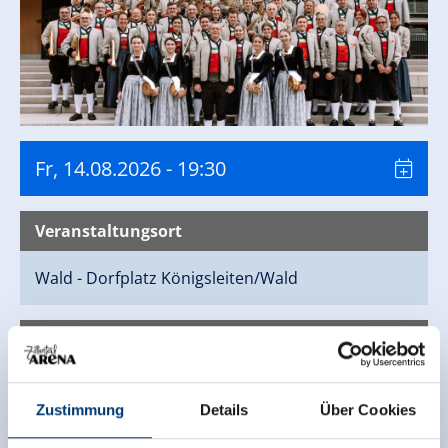
Fr, 14.08.2026
- 19:30
Veranstaltungsort
Wald - Dorfplatz
Königsleiten/Wald
Kontaktinfo
Tourismusverband Wald/Königsleiten
Wald 126
Zustimmung
Details
Über Cookies
5742 Wald im Pinzgau