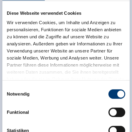
6281 Gerlos
(0043) 5284 5204
Diese Webseite verwendet Cookies
info@hotelplatzer.at
Wir verwenden Cookies, um Inhalte und Anzeigen zu
www.apreski.tv
personalisieren, Funktionen für soziale Medien anbieten
zu können und die Zugriffe auf unsere Website zu
analysieren. Außerdem geben wir Informationen zu Ihrer
Verwendung unserer Website an unsere Partner für
Zurück zur Übersicht
soziale Medien, Werbung und Analysen weiter. Unsere
Partner führen diese Informationen möglicherweise mit
weiteren Daten zusammen, die Sie ihnen bereitgestellt
haben oder die sie im Rahmen Ihrer Nutzung der Dienste
gesammelt haben.
Einwilligungsauswahl
Jetzt für den newsletter
Notwendig
anmelden!
Medieninhaber & Herausgeber:
Zeller Bergbahnen Zillertal GmbH & Co KG
Funktional
Rohr 23// A-6280 Zell am Ziller
Anmelden
Tel: +43 5282 7165// info@zillertalarena.com
www.zillertalarena.com
Statistiken