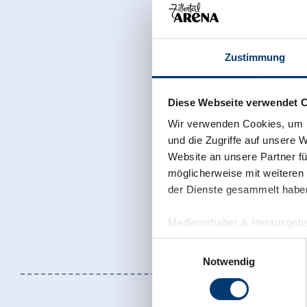
Zustimmung
Diese Webseite verwendet 
Wir verwenden Cookies, um I
und die Zugriffe auf unsere 
Website an unsere Partner fü
möglicherweise mit weiteren
der Dienste gesammelt habe
Medieninhaber & Herausgebe
Zeller Bergbahnen Zillert
Einwilligungsauswahl
Rohr 23// A-6280 Zell am Zill
Notwendig
Tel: +43 5282 7165// info@zi
www.zillertalarena.com