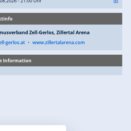
08.2026 - 21:00 Uhr
tinfo
musverband Zell-Gerlos, Zillertal Arena
ll-gerlos.at
•
www.zillertalarena.com
e Information