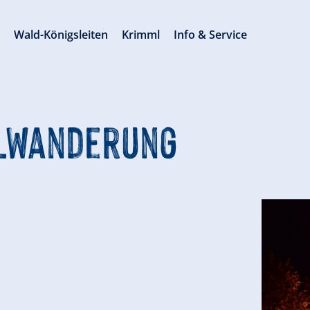
s
Wald-Königsleiten
Krimml
Info & Service
elwanderung