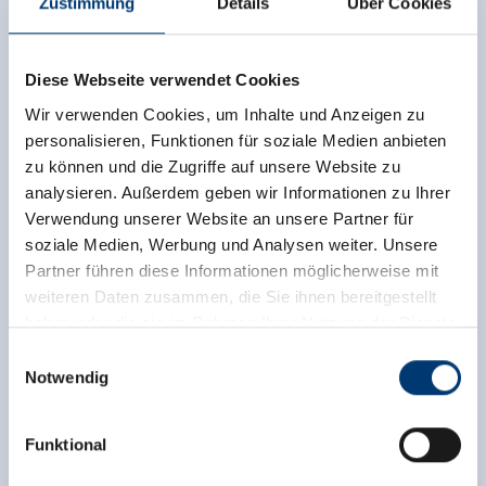
Zustimmung
Details
Über Cookies
Tourismusverband Wald/Königsleiten
Wald 126
5742 Wald im Pinzgau
Diese Webseite verwendet Cookies
+43 6565 82430
Wir verwenden Cookies, um Inhalte und Anzeigen zu
info@wald-koenigsleiten.at
personalisieren, Funktionen für soziale Medien anbieten
www.wald-koenigsleiten.at
zu können und die Zugriffe auf unsere Website zu
analysieren. Außerdem geben wir Informationen zu Ihrer
Verwendung unserer Website an unsere Partner für
soziale Medien, Werbung und Analysen weiter. Unsere
Zurück zur Übersicht
Partner führen diese Informationen möglicherweise mit
weiteren Daten zusammen, die Sie ihnen bereitgestellt
haben oder die sie im Rahmen Ihrer Nutzung der Dienste
gesammelt haben.
Einwilligungsauswahl
Notwendig
Jetzt für den newsletter
Medieninhaber & Herausgeber:
Zeller Bergbahnen Zillertal GmbH & Co KG
anmelden!
Funktional
Rohr 23// A-6280 Zell am Ziller
Tel: +43 5282 7165// info@zillertalarena.com