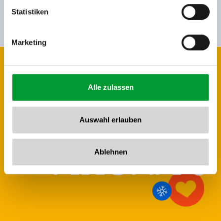
Anmelden
www.zillertalarena.com
Statistiken
Marketing
Alle zulassen
Auswahl erlauben
Ablehnen