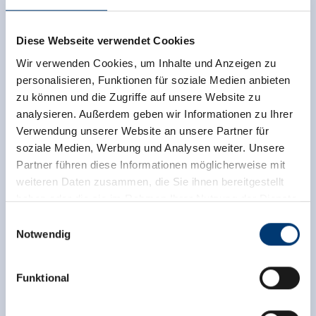
Weitere Information
Diese Webseite verwendet Cookies
Wir verwenden Cookies, um Inhalte und Anzeigen zu
personalisieren, Funktionen für soziale Medien anbieten
zu können und die Zugriffe auf unsere Website zu
analysieren. Außerdem geben wir Informationen zu Ihrer
Verwendung unserer Website an unsere Partner für
soziale Medien, Werbung und Analysen weiter. Unsere
Partner führen diese Informationen möglicherweise mit
weiteren Daten zusammen, die Sie ihnen bereitgestellt
haben oder die sie im Rahmen Ihrer Nutzung der Dienste
gesammelt haben.
Einwilligungsauswahl
Notwendig
Medieninhaber & Herausgeber:
Zeller Bergbahnen Zillertal GmbH & Co KG
Funktional
Rohr 23// A-6280 Zell am Ziller
Tel: +43 5282 7165// info@zillertalarena.com