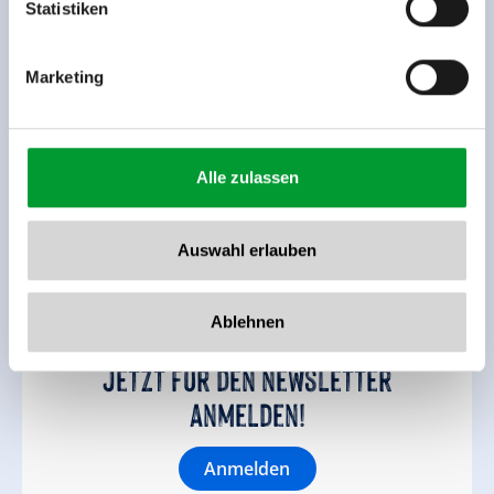
www.zillertalarena.com
Statistiken
Marketing
Alle zulassen
Zurück zur Übersicht
Auswahl erlauben
Ablehnen
Jetzt für den newsletter
anmelden!
Anmelden