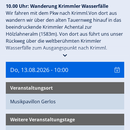
10.00 Uhr: Wanderung Krimmler Wasserfälle
Wir fahren mit dem Pkw nach Krimml.Von dort aus
wandern wir über den alten Tauernweg hinauf in das
beeindruckende Krimmler Achental zur
Hölzlahneralm (1583m). Von dort aus führt uns unser
Rückweg über die weltberühmten Krimmler
Wasserfälle zum Ausgangspunkt nach Krimml.
Aufstieg ca. 500 Hm
Gesamtdauer: ca. 6 h, Gehzeit: ca. 4,5 h
Do, 13.08.2026
- 10:00
Wichtig:
gutes Schuhwerk (Bergschuhe!)
Veranstaltungsort
Bitte mit eigenem PKW zum Treffpunkt kommen.
(Unkostenbeitrag:Mautstraße)
Musikpavillon
Gerlos
Treffpunkt: Musikpavillon
Weitere Veranstaltungstage