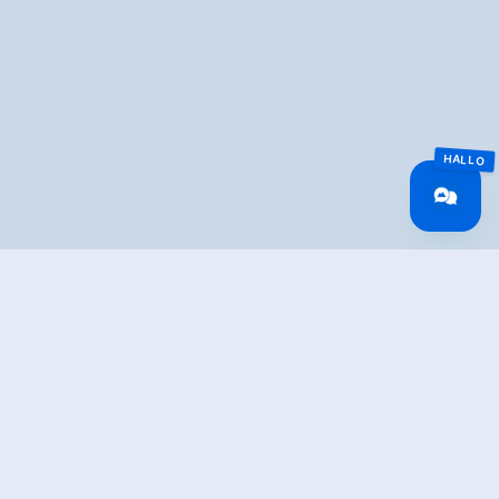
Überblick
Routenlänge
0.4 km
Schwierigkeit
Leicht
Rundtour
Nein