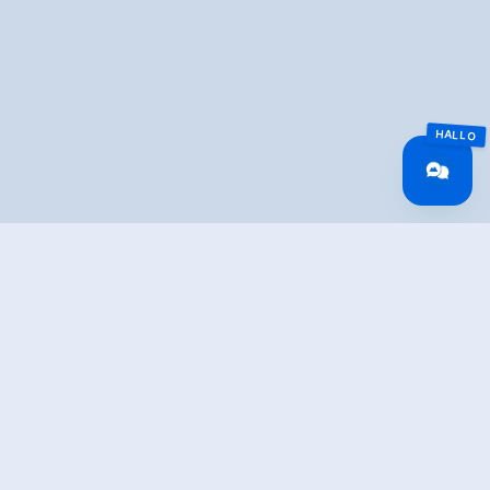
Überblick
Fahrzeit
175.53 km
Routenlänge
175.53 km
Schwierigkeit
Schwer
Rundtour
Nein
Höhenmeter
1940 hm
Bergauf