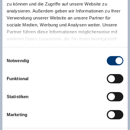
zu können und die Zugriffe auf unsere Website zu
analysieren. Außerdem geben wir Informationen zu Ihrer
Verwendung unserer Website an unsere Partner für
soziale Medien, Werbung und Analysen weiter. Unsere
Partner führen diese Informationen möglicherweise mit
weiteren Daten zusammen, die Sie ihnen bereitgestellt
haben oder die sie im Rahmen Ihrer Nutzung der Dienste
gesammelt haben.
Einwilligungsauswahl
Notwendig
Medieninhaber & Herausgeber:
Zeller Bergbahnen Zillertal GmbH & Co KG
Funktional
Rohr 23// A-6280 Zell am Ziller
Tel: +43 5282 7165// info@zillertalarena.com
www.zillertalarena.com
Statistiken
Marketing