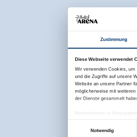
Zustimmung
Diese Webseite verwendet 
Wir verwenden Cookies, um I
und die Zugriffe auf unsere 
Website an unsere Partner fü
möglicherweise mit weiteren
der Dienste gesammelt habe
Medieninhaber & Herausgebe
Zeller Bergbahnen Zillert
Einwilligungsauswahl
Rohr 23// A-6280 Zell am Zill
Notwendig
Tel: +43 5282 7165// info@zi