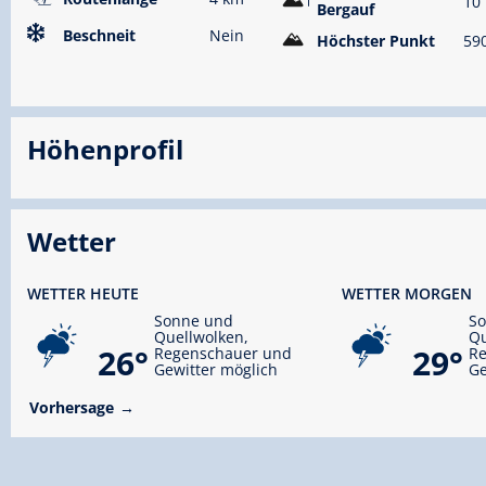
10
Bergauf
Beschneit
Nein
Höchster Punkt
59
Höhenprofil
Wetter
WETTER HEUTE
WETTER MORGEN
Sonne und
S
Quellwolken,
Qu
26°
29°
Regenschauer und
R
Gewitter möglich
Ge
Vorhersage