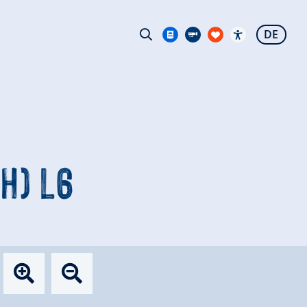
DE
H) L6