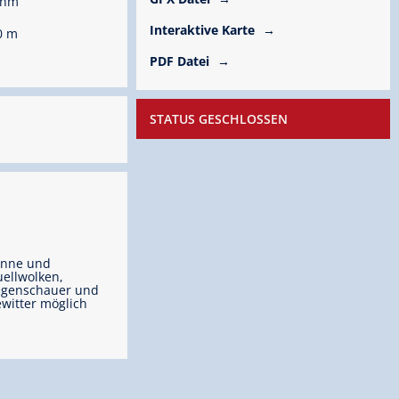
 hm
Interaktive Karte
0 m
PDF Datei
STATUS GESCHLOSSEN
onne und
ellwolken,
egenschauer und
witter möglich