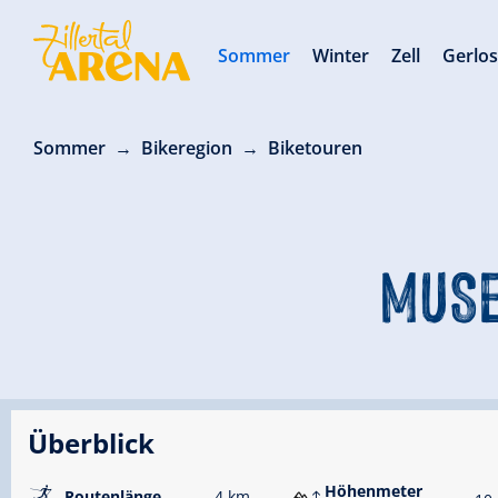
Sommer
Winter
Zell
Gerlo
Sommer
Bikeregion
Biketouren
MUSE
Überblick
🅇
Höhenmeter
Routenlänge
4 km