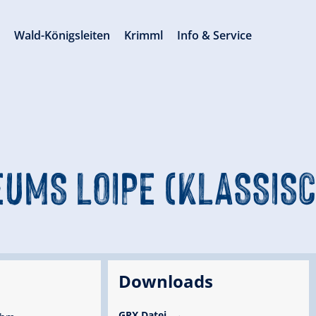
s
Wald-Königsleiten
Krimml
Info & Service
UMS LOIPE (KLASSISC
Downloads
GPX Datei