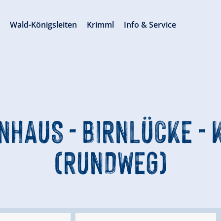
s
Wald-Königsleiten
Krimml
Info & Service
HAUS - BIRNLÜCKE -
(RUNDWEG)