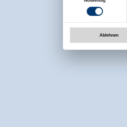
Notwendig
Tel: +43 5282 7165// info@zi
www.zillertalarena.com
Ablehnen