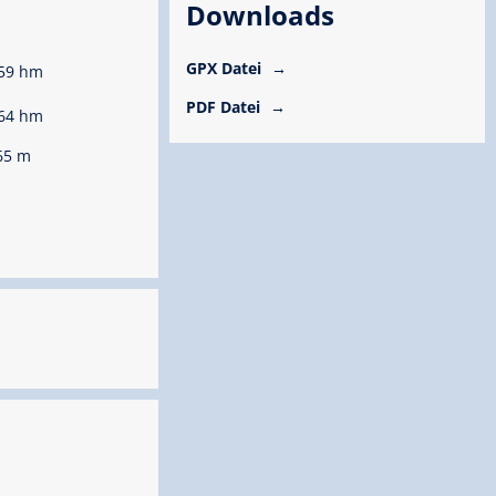
Downloads
GPX Datei
59 hm
PDF Datei
64 hm
65 m