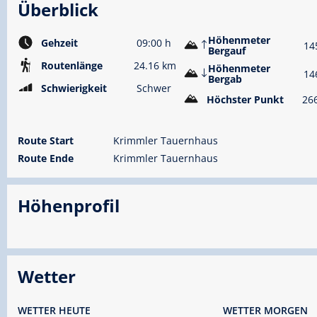
Überblick
Höhenmeter
Gehzeit
09:00 h
14
Bergauf
Routenlänge
24.16 km
Höhenmeter
14
Bergab
Schwierigkeit
Schwer
Höchster Punkt
26
Route Start
Krimmler Tauernhaus
Route Ende
Krimmler Tauernhaus
Höhenprofil
Wetter
WETTER HEUTE
WETTER MORGEN