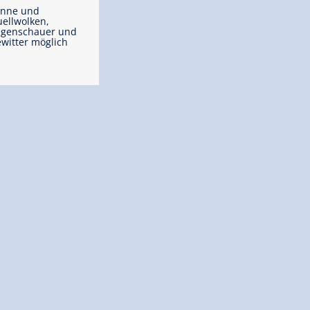
onne und
ellwolken,
egenschauer und
witter möglich