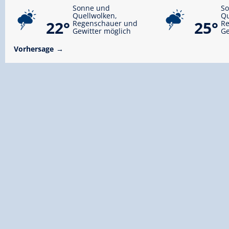
Sonne und
S
Quellwolken,
Qu
22°
25°
Regenschauer und
R
Gewitter möglich
Ge
Vorhersage