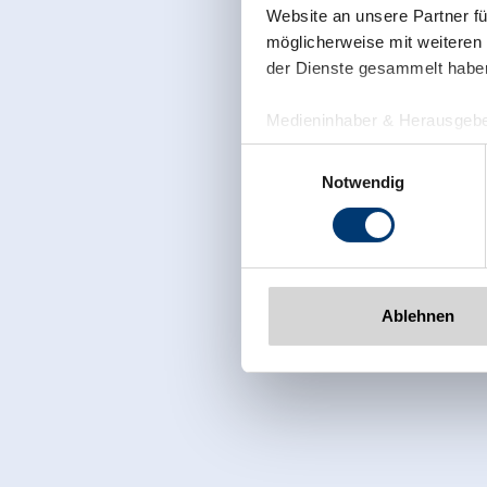
Website an unsere Partner fü
möglicherweise mit weiteren
der Dienste gesammelt habe
Medieninhaber & Herausgebe
Zeller Bergbahnen Zillert
Einwilligungsauswahl
Rohr 23// A-6280 Zell am Zill
Notwendig
Tel: +43 5282 7165// info@zi
www.zillertalarena.com
Ablehnen