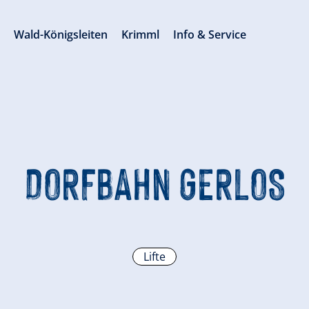
s
Wald-Königsleiten
Krimml
Info & Service
DORFBAHN GERLOS
Lifte