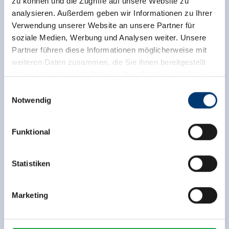
zu können und die Zugriffe auf unsere Website zu
analysieren. Außerdem geben wir Informationen zu Ihrer
Verwendung unserer Website an unsere Partner für
soziale Medien, Werbung und Analysen weiter. Unsere
Partner führen diese Informationen möglicherweise mit
weiteren Daten zusammen, die Sie ihnen bereitgestellt
haben oder die sie im Rahmen Ihrer Nutzung der Dienste
gesammelt haben.
Einwilligungsauswahl
Notwendig
Medieninhaber & Herausgeber:
Zeller Bergbahnen Zillertal GmbH & Co KG
Funktional
Rohr 23// A-6280 Zell am Ziller
Tel: +43 5282 7165// info@zillertalarena.com
www.zillertalarena.com
Statistiken
Zurück zur Übersicht
Marketing