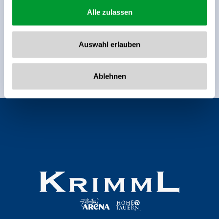
Jetzt für den newsletter
Alle zulassen
anmelden!
Auswahl erlauben
Anmelden
Ablehnen