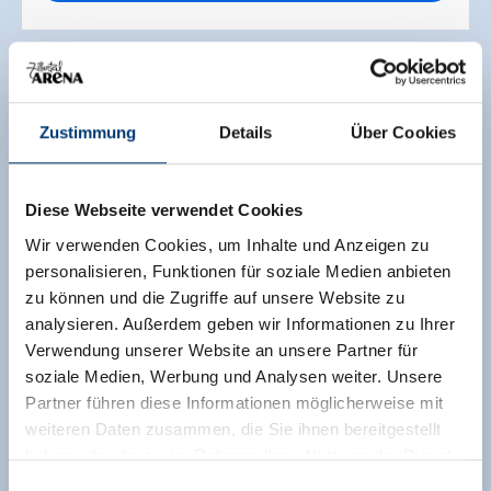
zeige Filter
Zustimmung
Details
Über Cookies
IHRE FILTER
Campingplatz
Diese Webseite verwendet Cookies
Filter entfernen
Wir verwenden Cookies, um Inhalte und Anzeigen zu
personalisieren, Funktionen für soziale Medien anbieten
zu können und die Zugriffe auf unsere Website zu
1
Suchergebnisse
analysieren. Außerdem geben wir Informationen zu Ihrer
Verwendung unserer Website an unsere Partner für
Karte
soziale Medien, Werbung und Analysen weiter. Unsere
Partner führen diese Informationen möglicherweise mit
weiteren Daten zusammen, die Sie ihnen bereitgestellt
haben oder die sie im Rahmen Ihrer Nutzung der Dienste
gesammelt haben.
Einwilligungsauswahl