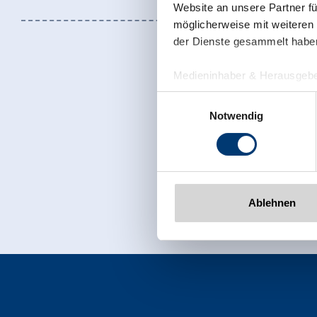
Website an unsere Partner fü
möglicherweise mit weiteren
der Dienste gesammelt habe
Medieninhaber & Herausgebe
Zeller Bergbahnen Zillert
Einwilligungsauswahl
Rohr 23// A-6280 Zell am Zill
Notwendig
Tel: +43 5282 7165// info@zi
www.zillertalarena.com
Jetzt für den
Ablehnen