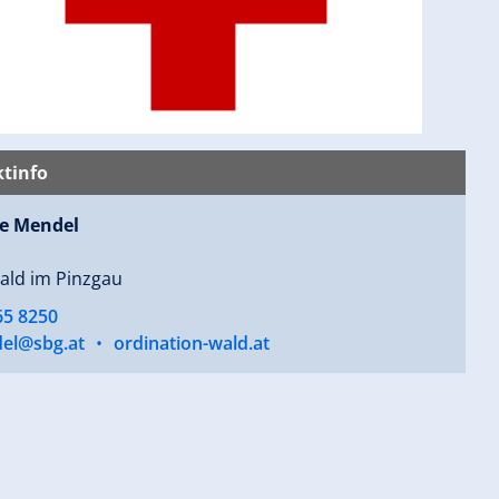
tinfo
e Mendel
ald im Pinzgau
65 8250
el@sbg.at
•
ordination-wald.at