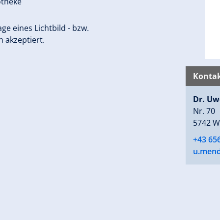
otheke
e eines Lichtbild - bzw.
 akzeptiert.
Kontak
Dr. Uw
Nr. 70
5742 W
+43 65
u.mend