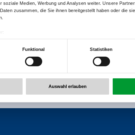
r soziale Medien, Werbung und Analysen weiter. Unsere Partner
Zurück zur Übersicht
 Daten zusammen, die Sie ihnen bereitgestellt haben oder die s
n.
r:
al GmbH & Co KG
er
Funktional
Statistiken
llertalarena.com
 newsletter anmelden!
Auswahl erlauben