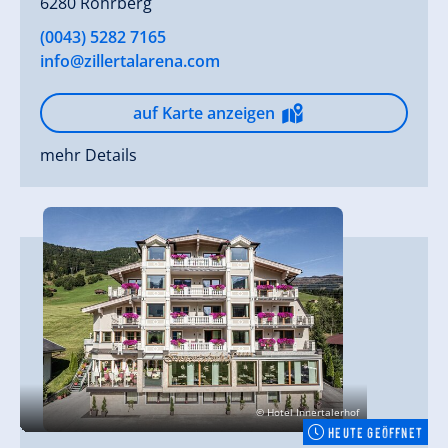
6280 Rohrberg
(0043) 5282 7165
info@zillertalarena.com
auf Karte anzeigen
mehr Details
© Hotel Innertalerhof
HEUTE GEÖFFNET