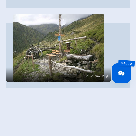
© TVB Wald/Kgl.
Quellenweg Salzachtal
Wald 126
5742 Wald im Pinzgau
+43 6565 82430
info@wald-koenigsleiten.at