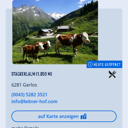
HEUTE GEÖFFNET
Stackerlalm (1.850 m)
6281 Gerlos
(0043) 5282 3521
info@leitner-hof.com
auf Karte anzeigen