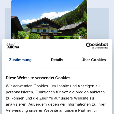
HEUTE GEÖFFNET
Zustimmung
Details
Über Cookies
Gasthof Waldrast
Infangweg 1
Diese Webseite verwendet Cookies
6280 Rohrberg
Wir verwenden Cookies, um Inhalte und Anzeigen zu
(0043) 5282 2537
personalisieren, Funktionen für soziale Medien anbieten
info@gasthofwaldrast-zell.at
zu können und die Zugriffe auf unsere Website zu
analysieren. Außerdem geben wir Informationen zu Ihrer
auf Karte anzeigen
Verwendung unserer Website an unsere Partner für