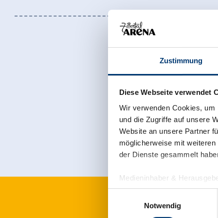
Zustimmung
Diese Webseite verwendet 
Jetzt für den
Wir verwenden Cookies, um I
und die Zugriffe auf unsere 
Website an unsere Partner fü
möglicherweise mit weiteren
der Dienste gesammelt habe
Medieninhaber & Herausgebe
Zeller Bergbahnen Zillert
Einwilligungsauswahl
Rohr 23// A-6280 Zell am Zill
Notwendig
Tel: +43 5282 7165// info@zi