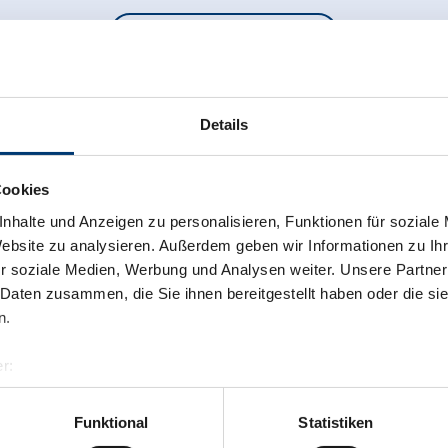
Zurück zur Übersicht
Details
Cookies
 newsletter anmelden!
nhalte und Anzeigen zu personalisieren, Funktionen für soziale
Website zu analysieren. Außerdem geben wir Informationen zu I
r soziale Medien, Werbung und Analysen weiter. Unsere Partner
 Daten zusammen, die Sie ihnen bereitgestellt haben oder die s
n.
r:
al GmbH & Co KG
er
Funktional
Statistiken
llertalarena.com