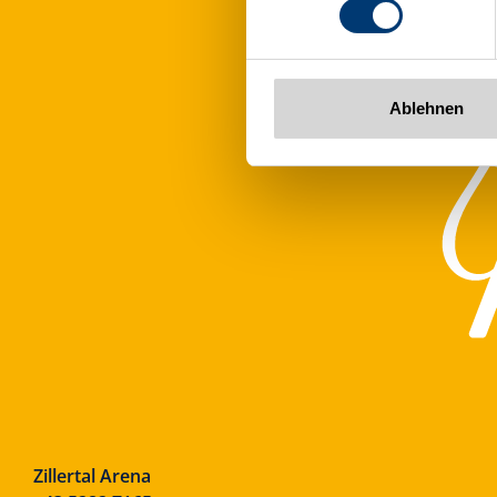
www.zillertalarena.com
Ablehnen
Zillertal Arena