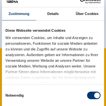
Jetzt für den newsletter
anmelden!
Zustimmung
Details
Über Cookies
Anmelden
Diese Webseite verwendet Cookies
Wir verwenden Cookies, um Inhalte und Anzeigen zu
personalisieren, Funktionen für soziale Medien anbieten
zu können und die Zugriffe auf unsere Website zu
analysieren. Außerdem geben wir Informationen zu Ihrer
Verwendung unserer Website an unsere Partner für
soziale Medien, Werbung und Analysen weiter. Unsere
Partner führen diese Informationen möglicherweise mit
weiteren Daten zusammen, die Sie ihnen bereitgestellt
haben oder die sie im Rahmen Ihrer Nutzung der Dienste
gesammelt haben.
Einwilligungsauswahl
Notwendig
Medieninhaber & Herausgeber:
Zeller Bergbahnen Zillertal GmbH & Co KG