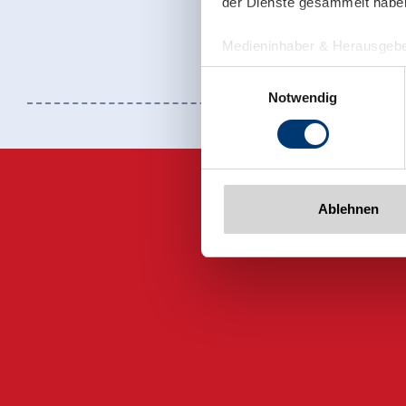
der Dienste gesammelt habe
Medieninhaber & Herausgebe
Zeller Bergbahnen Zillert
Einwilligungsauswahl
Rohr 23// A-6280 Zell am Zill
Notwendig
Tel: +43 5282 7165// info@zi
www.zillertalarena.com
Ablehnen