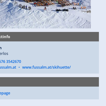
tinfo
m
erlos
 676 3542670
ussalm.at
•
www.fussalm.at/skihuette/
epage