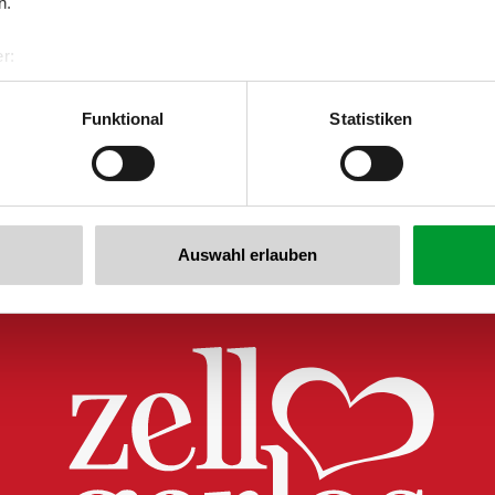
n.
r:
al GmbH & Co KG
er
Funktional
Statistiken
Zurück zur Übersicht
llertalarena.com
Auswahl erlauben