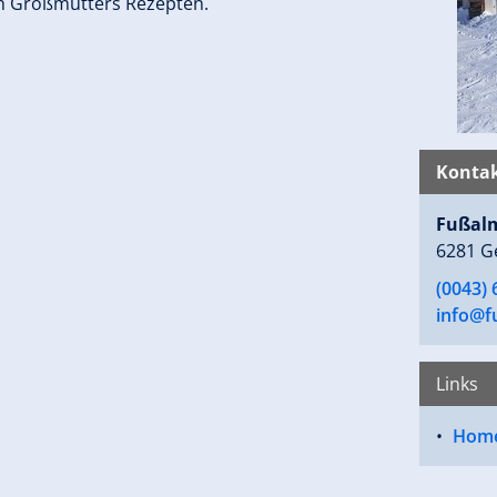
h Großmutters Rezepten.
Kontak
Fußal
6281 G
(0043)
info@f
Links
Hom