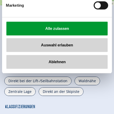
| Map data ©
contributors
Leaflet
OpenStreetMap
Marketing
Ausstattung der Unterkunft
🜉
🞷
Alle zulassen
WLAN
Direkt an der Skipiste
🏝
🐈
Nichtraucherhaus
Parkplatz
Auswahl erlauben
weitere Ausstattungsmerkmale
Ablehnen
Lage
Direkt bei der Lift-/Seilbahnstation
Waldnähe
Zentrale Lage
Direkt an der Skipiste
Klassifizierungen