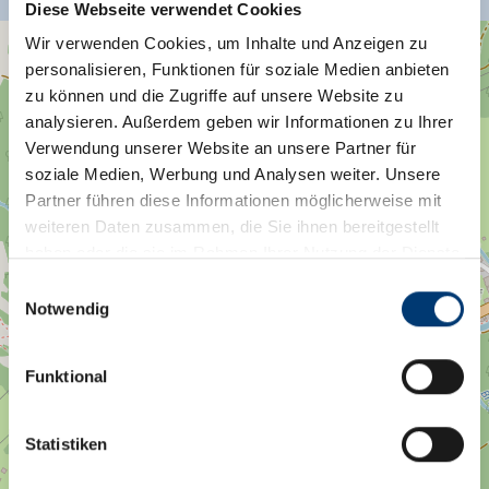
Diese Webseite verwendet Cookies
Wir verwenden Cookies, um Inhalte und Anzeigen zu
+
×
personalisieren, Funktionen für soziale Medien anbieten
Kalle's Familien Appartements
−
zu können und die Zugriffe auf unsere Website zu
analysieren. Außerdem geben wir Informationen zu Ihrer
Verwendung unserer Website an unsere Partner für
soziale Medien, Werbung und Analysen weiter. Unsere
Partner führen diese Informationen möglicherweise mit
weiteren Daten zusammen, die Sie ihnen bereitgestellt
Hausnr. 144
haben oder die sie im Rahmen Ihrer Nutzung der Dienste
6281 Gerlos
gesammelt haben.
Einwilligungsauswahl
Route planen
Notwendig
Medieninhaber & Herausgeber:
Zeller Bergbahnen Zillertal GmbH & Co KG
Funktional
Rohr 23// A-6280 Zell am Ziller
Tel: +43 5282 7165// info@zillertalarena.com
www.zillertalarena.com
Statistiken