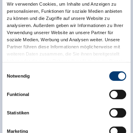
Wir verwenden Cookies, um Inhalte und Anzeigen zu
personalisieren, Funktionen für soziale Medien anbieten
zu können und die Zugriffe auf unsere Website zu
analysieren. Außerdem geben wir Informationen zu Ihrer
Verwendung unserer Website an unsere Partner für
soziale Medien, Werbung und Analysen weiter. Unsere
Partner führen diese Informationen möglicherweise mit
weiteren Daten zusammen, die Sie ihnen bereitgestellt
haben oder die sie im Rahmen Ihrer Nutzung der Dienste
gesammelt haben.
Einwilligungsauswahl
Notwendig
Medieninhaber & Herausgeber:
Zeller Bergbahnen Zillertal GmbH & Co KG
Funktional
Rohr 23// A-6280 Zell am Ziller
Zurück zur Übersicht
Tel: +43 5282 7165// info@zillertalarena.com
www.zillertalarena.com
Statistiken
Marketing