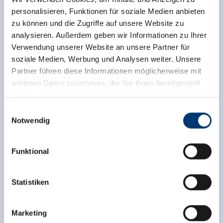
personalisieren, Funktionen für soziale Medien anbieten
Kontaktinfo
zu können und die Zugriffe auf unsere Website zu
analysieren. Außerdem geben wir Informationen zu Ihrer
Alpengasthof Enzianhof
Verwendung unserer Website an unsere Partner für
Gerlosberg 23
soziale Medien, Werbung und Analysen weiter. Unsere
6280 Gerlosberg
Partner führen diese Informationen möglicherweise mit
(0043) 5282 2237
weiteren Daten zusammen, die Sie ihnen bereitgestellt
info@enzianhof.eu
haben oder die sie im Rahmen Ihrer Nutzung der Dienste
www.enzianhof.eu
gesammelt haben.
Einwilligungsauswahl
Notwendig
Medieninhaber & Herausgeber:
Zeller Bergbahnen Zillertal GmbH & Co KG
Zurück zur Übersicht
Funktional
Rohr 23// A-6280 Zell am Ziller
Tel: +43 5282 7165// info@zillertalarena.com
www.zillertalarena.com
Statistiken
Jetzt für den newsletter
Marketing