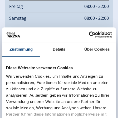
Freitag
08:00 - 22:00
Samstag
08:00 - 22:00
Sonntag
08:00 - 22:00
Montag
08:00 - 22:00
Zustimmung
Details
Über Cookies
Dienstag
08:00 - 22:00
Mittwoch
08:00 - 22:00
Diese Webseite verwendet Cookies
Wir verwenden Cookies, um Inhalte und Anzeigen zu
Links
personalisieren, Funktionen für soziale Medien anbieten
zu können und die Zugriffe auf unsere Website zu
Homepage
analysieren. Außerdem geben wir Informationen zu Ihrer
Verwendung unserer Website an unsere Partner für
soziale Medien, Werbung und Analysen weiter. Unsere
Zurück zur Übersicht
Partner führen diese Informationen möglicherweise mit