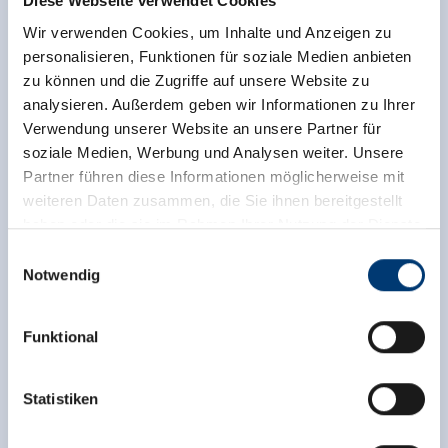
Diese Webseite verwendet Cookies
Wir verwenden Cookies, um Inhalte und Anzeigen zu
personalisieren, Funktionen für soziale Medien anbieten
zu können und die Zugriffe auf unsere Website zu
analysieren. Außerdem geben wir Informationen zu Ihrer
Verwendung unserer Website an unsere Partner für
soziale Medien, Werbung und Analysen weiter. Unsere
Partner führen diese Informationen möglicherweise mit
weiteren Daten zusammen, die Sie ihnen bereitgestellt
haben oder die sie im Rahmen Ihrer Nutzung der Dienste
gesammelt haben.
Einwilligungsauswahl
Notwendig
Medieninhaber & Herausgeber:
Zeller Bergbahnen Zillertal GmbH & Co KG
Funktional
Rohr 23// A-6280 Zell am Ziller
Zurück zur Übersicht
Tel: +43 5282 7165// info@zillertalarena.com
www.zillertalarena.com
Statistiken