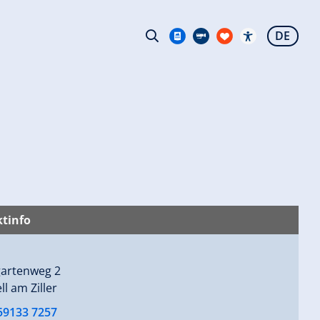
DE
tinfo
artenweg 2
ll am Ziller
 59133 7257