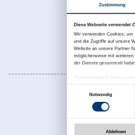
Zustimmung
Diese Webseite verwendet 
Wir verwenden Cookies, um I
und die Zugriffe auf unsere 
Website an unsere Partner fü
möglicherweise mit weiteren
der Dienste gesammelt habe
Medieninhaber & Herausgebe
Zeller Bergbahnen Zillert
Einwilligungsauswahl
Rohr 23// A-6280 Zell am Zill
Notwendig
Tel: +43 5282 7165// info@zi
www.zillertalarena.com
Jetzt für den
Ablehnen