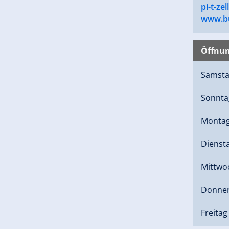
pi-t-zel
www.bu
Öffnun
Samst
Sonnta
Monta
Dienst
Mittwo
Donner
Freitag