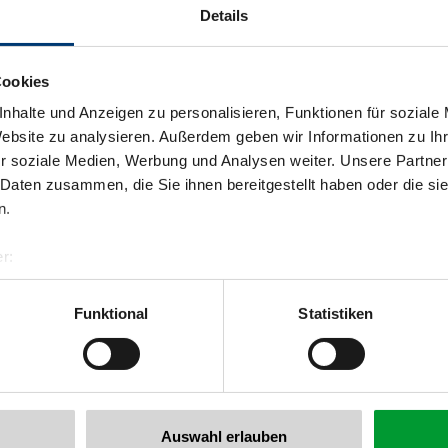
Details
Cookies
nhalte und Anzeigen zu personalisieren, Funktionen für soziale
Website zu analysieren. Außerdem geben wir Informationen zu I
r soziale Medien, Werbung und Analysen weiter. Unsere Partner
 Daten zusammen, die Sie ihnen bereitgestellt haben oder die s
n.
Zurück zur Übersicht
r:
al GmbH & Co KG
er
Funktional
Statistiken
llertalarena.com
 newsletter anmelden!
Auswahl erlauben