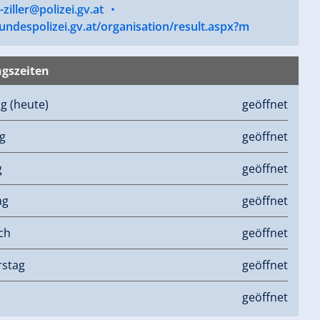
l-ziller@polizei.gv.at
•
ndespolizei.gv.at/organisation/result.aspx?m
gszeiten
ag
(heute)
geöffnet
g
geöffnet
g
geöffnet
ag
geöffnet
ch
geöffnet
stag
geöffnet
geöffnet