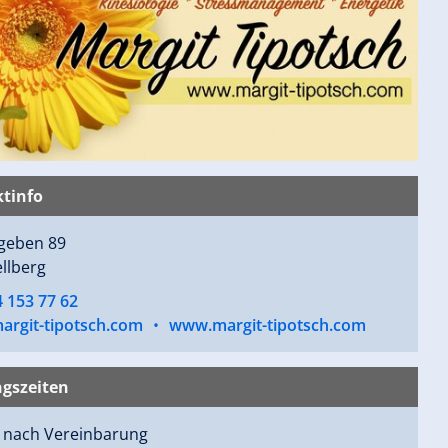
tinfo
rgeben 89
llberg
 153 77 62
argit-tipotsch.com
•
www.margit-tipotsch.com
gszeiten
 nach Vereinbarung