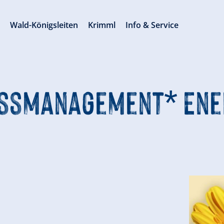
s
Wald-Königsleiten
Krimml
Info & Service
essmanagement* Ener