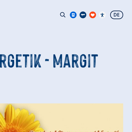
DE
getik - Margit