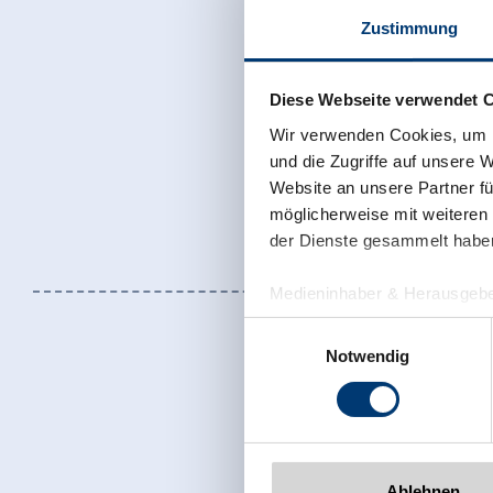
Zustimmung
Diese Webseite verwendet 
Wir verwenden Cookies, um I
und die Zugriffe auf unsere 
Website an unsere Partner fü
möglicherweise mit weiteren
der Dienste gesammelt habe
Medieninhaber & Herausgebe
Zeller Bergbahnen Zillert
Einwilligungsauswahl
Rohr 23// A-6280 Zell am Zill
Notwendig
Tel: +43 5282 7165// info@zi
www.zillertalarena.com
Ablehnen