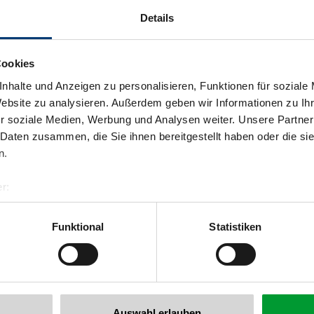
Details
Cookies
nhalte und Anzeigen zu personalisieren, Funktionen für soziale
Website zu analysieren. Außerdem geben wir Informationen zu I
r soziale Medien, Werbung und Analysen weiter. Unsere Partner
 Daten zusammen, die Sie ihnen bereitgestellt haben oder die s
n.
Zurück zur Übersicht
r:
al GmbH & Co KG
er
Funktional
Statistiken
llertalarena.com
Auswahl erlauben