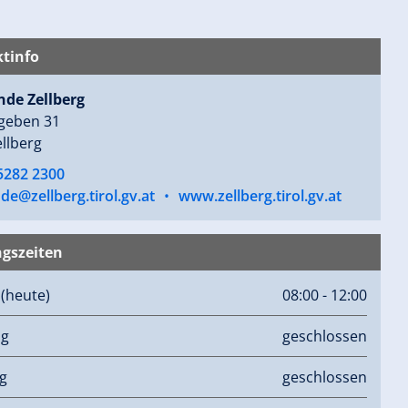
tinfo
de Zellberg
rgeben 31
llberg
5282 2300
e@zellberg.tirol.gv.at
•
www.zellberg.tirol.gv.at
gszeiten
g
(heute)
08:00 - 12:00
ag
geschlossen
g
geschlossen