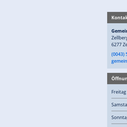
Kontak
Gemein
Zellbe
6277 Ze
(0043) 
gemeind
Öffnun
Freita
Samst
Sonnta