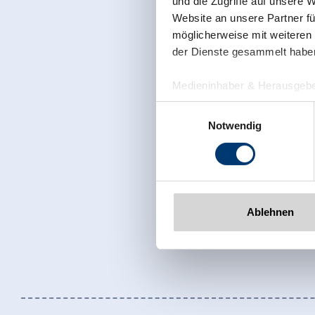
und die Zugriffe auf unsere 
Website an unsere Partner fü
möglicherweise mit weiteren
der Dienste gesammelt habe
Medieninhaber & Herausgebe
Zeller Bergbahnen Zillert
Einwilligungsauswahl
Rohr 23// A-6280 Zell am Zill
Notwendig
Tel: +43 5282 7165// info@zi
www.zillertalarena.com
Ablehnen