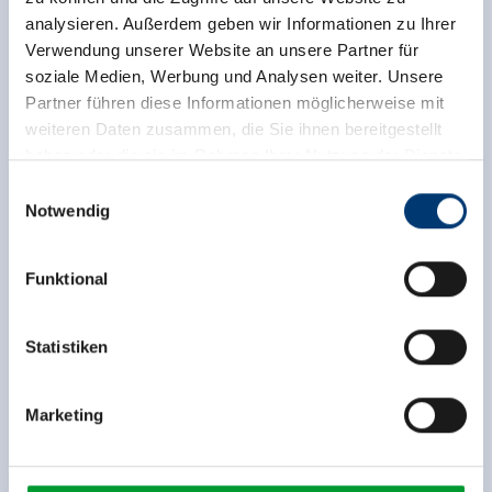
analysieren. Außerdem geben wir Informationen zu Ihrer
Verwendung unserer Website an unsere Partner für
soziale Medien, Werbung und Analysen weiter. Unsere
Partner führen diese Informationen möglicherweise mit
weiteren Daten zusammen, die Sie ihnen bereitgestellt
haben oder die sie im Rahmen Ihrer Nutzung der Dienste
gesammelt haben.
Einwilligungsauswahl
Notwendig
Zurück zur Übersicht
Medieninhaber & Herausgeber:
Zeller Bergbahnen Zillertal GmbH & Co KG
Funktional
Rohr 23// A-6280 Zell am Ziller
Tel: +43 5282 7165// info@zillertalarena.com
www.zillertalarena.com
Statistiken
Jetzt für den newsletter
anmelden!
Marketing
Anmelden