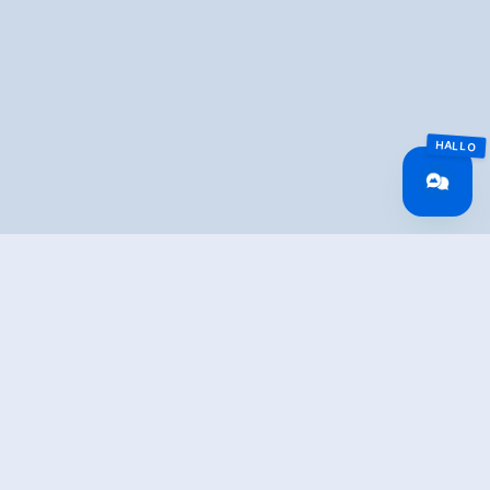
Überblick
Gehzeit
02:00 h
Zeit Bergauf
02:00 h
Routenlänge
5.7 km
Schwierigkeit
Mittel
Höhenmeter
575 hm