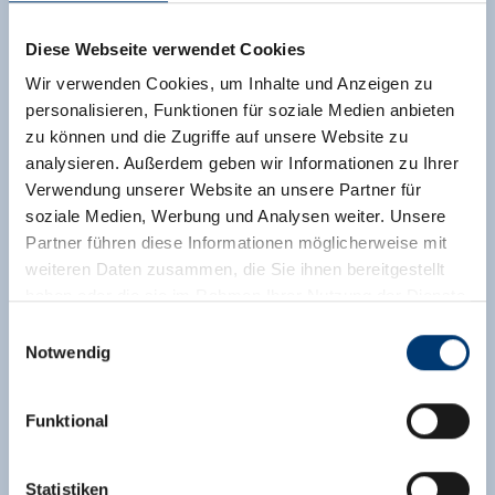
Diese Webseite verwendet Cookies
Wir verwenden Cookies, um Inhalte und Anzeigen zu
personalisieren, Funktionen für soziale Medien anbieten
zu können und die Zugriffe auf unsere Website zu
analysieren. Außerdem geben wir Informationen zu Ihrer
Verwendung unserer Website an unsere Partner für
soziale Medien, Werbung und Analysen weiter. Unsere
Partner führen diese Informationen möglicherweise mit
weiteren Daten zusammen, die Sie ihnen bereitgestellt
haben oder die sie im Rahmen Ihrer Nutzung der Dienste
gesammelt haben.
Einwilligungsauswahl
Notwendig
Medieninhaber & Herausgeber:
Zeller Bergbahnen Zillertal GmbH & Co KG
Funktional
Rohr 23// A-6280 Zell am Ziller
Tel: +43 5282 7165// info@zillertalarena.com
www.zillertalarena.com
Statistiken