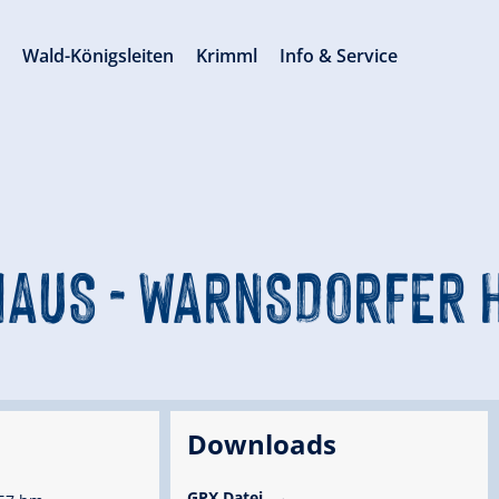
s
Wald-Königsleiten
Krimml
Info & Service
AUS - WARNSDORFER H
Downloads
GPX Datei