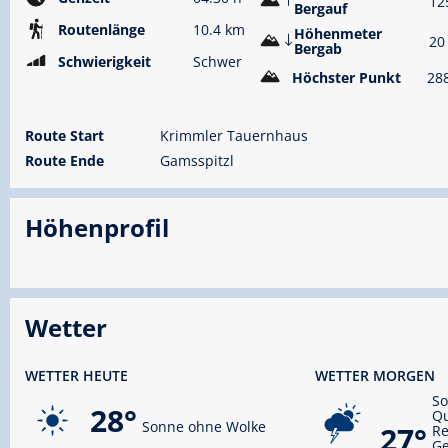
12
Bergauf
Routenlänge
10.4 km
Höhenmeter
20
Bergab
Schwierigkeit
Schwer
Höchster Punkt
28
Route Start
Krimmler Tauernhaus
Route Ende
Gamsspitzl
Höhenprofil
Wetter
WETTER HEUTE
WETTER MORGEN
S
28°
Qu
Sonne ohne Wolke
27°
R
Ge