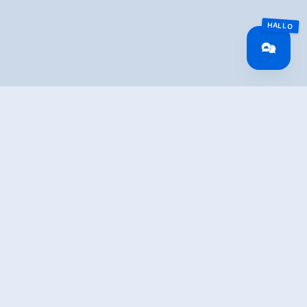
IBUNG
derung zur ÖAV Warnsdorfer Hütte im schönen
sehenswertem Eissee und Hausberg Gamsspitzl.